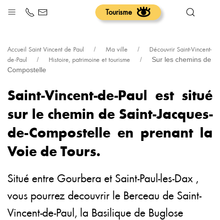
Sur les chemins de Compostelle
Tourisme
Accueil Saint Vincent de Paul
Ma ville
Découvrir Saint-Vincent-
de-Paul
Histoire, patrimoine et tourisme
Sur les chemins de
Compostelle
Saint-Vincent-de-Paul est situé
sur le chemin de Saint-Jacques-
de-Compostelle en prenant la
Voie de Tours.
Situé entre Gourbera et Saint-Paul-les-Dax ,
vous pourrez decouvrir le Berceau de Saint-
Vincent-de-Paul, la Basilique de Buglose